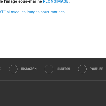
e de l’image sous-marine
PLONGIMAGE
.
f ATOM avec les images sous-marines.
K
INSTAGRAM
LINKEDIN
YOUTUBE