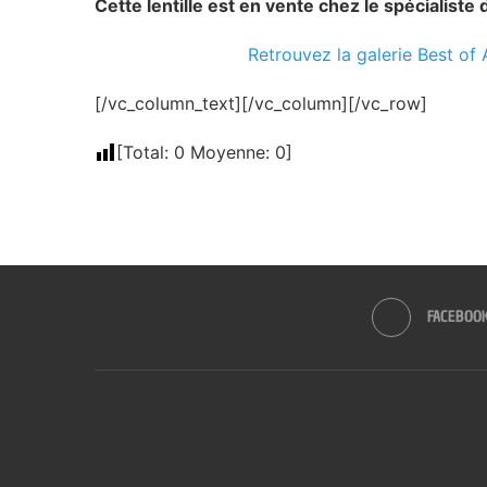
Cette lentille est en vente chez le spécialist
Retrouvez la galerie Best o
[/vc_column_text][/vc_column][/vc_row]
[Total:
0
Moyenne:
0
]
FACEBOO