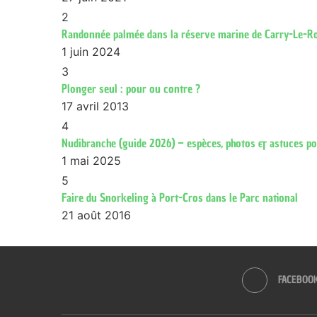
2
Randonnée palmée dans la réserve marine de Carry-Le-R
1 juin 2024
3
Plonger seul : pour ou contre ?
17 avril 2013
4
Nudibranche (guide 2026) – espèces, photos & astuces pour
1 mai 2025
5
Faire du Snorkeling à Port-Cros dans le Parc national
21 août 2016
FACEBOO