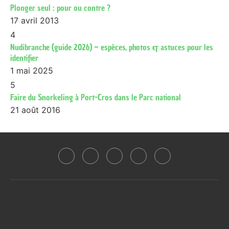
Plonger seul : pour ou contre ?
17 avril 2013
4
Nudibranche (guide 2026) – espèces, photos & astuces pour les
identifier
1 mai 2025
5
Faire du Snorkeling à Port-Cros dans le Parc national
21 août 2016