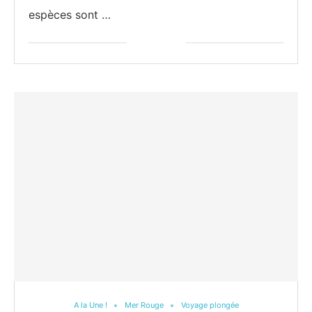
espèces sont …
A la Une !
Mer Rouge
Voyage plongée