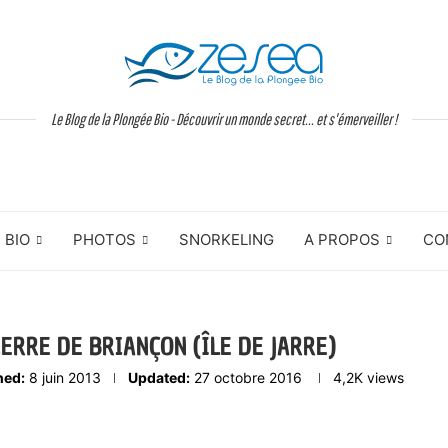
Le Blog de la Plongée Bio - Découvrir un monde secret... et s'émerveiller !
BIO
PHOTOS
SNORKELING
A PROPOS
CO
IERRE DE BRIANÇON (ÎLE DE JARRE)
hed:
8 juin 2013
Updated:
27 octobre 2016
4,2K
views