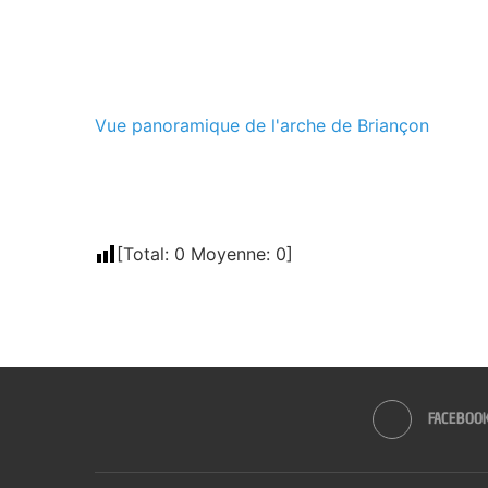
Vue panoramique de l'arche de Briançon
[Total:
0
Moyenne:
0
]
FACEBOO