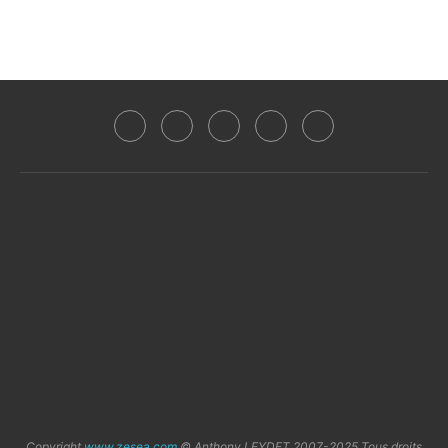
Copyright
www.zesea.com
© Anthony LEYDET 2007-2025 Tous droits