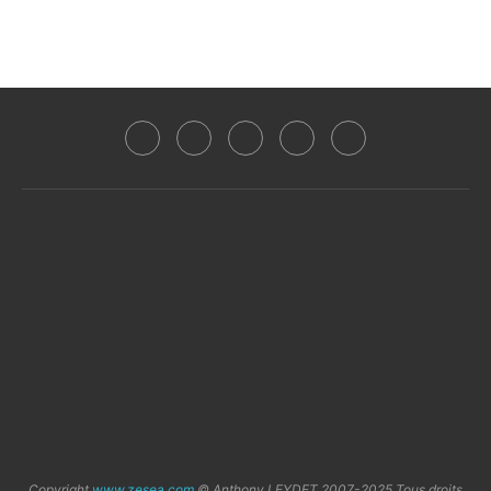
Copyright
www.zesea.com
© Anthony LEYDET 2007-2025 Tous droits